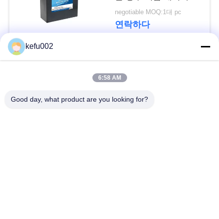
다
negotiable MOQ:1대 pc
연락하다
사
kefu002
이
모든
트
6:58 AM
맵
깊은 주기 LiFePo4 건
Good day, what product are you looking for?
배터리 팩
전지
PRIVACY
Lifepo4 재충전 전지
Lifepo4 태양 전지
POLICY
32650 건전지 팩
26650 건전지 팩
태양 가로등 리튬 전
SLA 대체 배터리
지