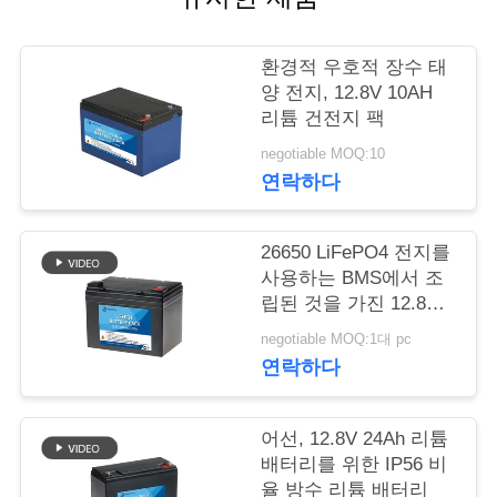
의
하
환경적 우호적 장수 태
기
양 전지, 12.8V 10AH
리튬 건전지 팩
negotiable MOQ:10
BLOG
연락하다
조
26650 LiFePO4 전지를
회
사용하는 BMS에서 조
립된 것을 가진 12.8V
를
33Ah SLA 대체 배터리
negotiable MOQ:1대 pc
요
연락하다
청
어선, 12.8V 24Ah 리튬
하
배터리를 위한 IP56 비
율 방수 리튬 배터리