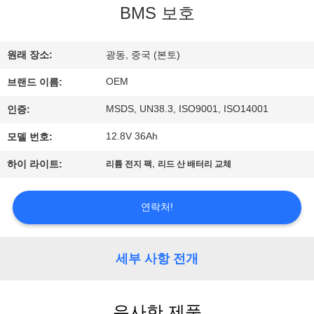
BMS 보호
공
장
원래 장소:
광동, 중국 (본토)
여
OEM
브랜드 이름:
행
MSDS, UN38.3, ISO9001, ISO14001
인증:
12.8V 36Ah
모델 번호:
품
,
하이 라이트:
리튬 전지 팩
리드 산 배터리 교체
질
관
연락처!
리
세부 사항 전개
문
유사한 제품