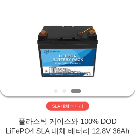
Hefei
Purple
Horn
E-
Commerce
Co.,
Ltd..
All
집
Rights
Reserved.
제
품
회
사
SLA 대체 배터리
소
플라스틱 케이스와 100% DOD
개
LiFePO4 SLA 대체 배터리 12.8V 36Ah