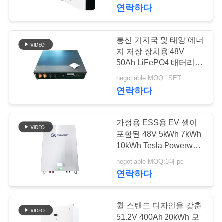
연락하다
공
장
통신 기지국 및 태양 에너
21
여
지 저장 장치용 48V
50Ah LiFePO4 배터리
Lifepo4 재충전 전지
행
팩
negotiable MOQ:1SET
연락하다
품
가정용 ESS용 EV 셀이
질
포함된 48V 5kWh 7kWh
관
10kWh Tesla Powerwall
21
리튬 이온 배터리
negotiable MOQ:1대 pc
리
연락하다
Lifepo4 태양 전지
문
휠 스탠드 디자인을 갖춘
51.2V 400Ah 20kWh 모