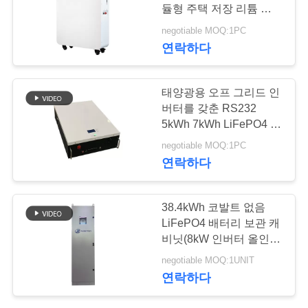
의
듈형 주택 저장 리튬 배터
하
리
negotiable MOQ:1PC
14
연락하다
기
32650 건전지 팩
태양광용 오프 그리드 인
BLOG
버터를 갖춘 RS232
5kWh 7kWh LiFePO4 에
너지 저장 시스템
조
negotiable MOQ:1PC
연락하다
회
13
를
38.4kWh 코발트 없음
LiFePO4 배터리 보관 캐
요
26650 건전지 팩
비닛(8kW 인버터 올인원
청
포함)
negotiable MOQ:1UNIT
연락하다
하