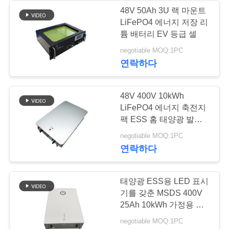
다
48V 50Ah 3U 랙 마운트
LiFePO4 에너지 저장 리
22
튬 배터리 EV 등급 셀
사
negotiable MOQ:1PC
SLA 대체 배터리
이
연락하다
트
48V 400V 10kWh
맵
LiFePO4 에너지 축전지
팩 ESS 홈 태양광 발전
PRIVACY
벽
14
negotiable MOQ:1PC
POLICY
연락하다
태양 가로등 리튬 전
지
태양광 ESS용 LED 표시
기를 갖춘 MSDS 400V
25Ah 10kWh 가정용 에
너지 저장 시스템
negotiable MOQ:1PC