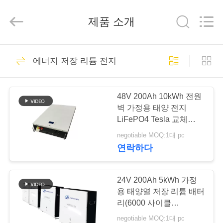
Hefei
Purple
Horn
제품 소개
E-
Commerce
Co.,
Ltd..
All
집
27
Rights
Reserved.
에너지 저장 리튬 전지
배터리 팩
제
48V 200Ah 10kWh 전원
품
벽 가정용 태양 전지
LiFePO4 Tesla 교체
ESS
negotiable MOQ:1대 pc
회
연락하다
29
사
깊은 주기 LiFePo4
소
24V 200Ah 5kWh 가정
용 태양열 저장 리튬 배터
건전지
개
리(6000 사이클
LiFePO4 셀 포함)
negotiable MOQ:1대 pc