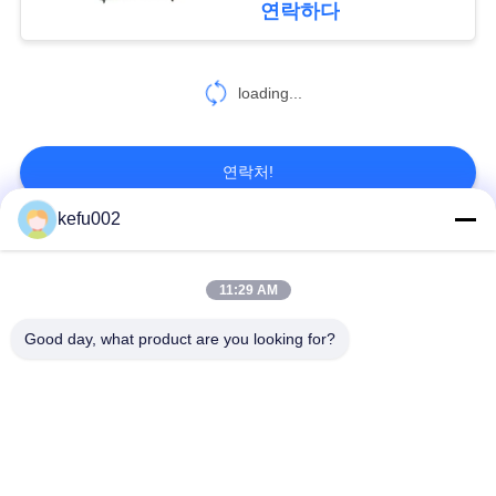
연락하다
18
재충전 전지를 올립
loading...
니다
연락처!
kefu002
모든
26
11:29 AM
텔레콤 리튬 배터리
깊은 주기 LiFePo4 건
Good day, what product are you looking for?
배터리 팩
전지
Lifepo4 재충전 전지
Lifepo4 태양 전지
32650 건전지 팩
26650 건전지 팩