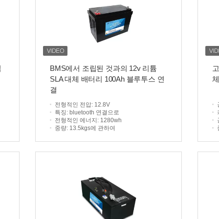
딥
BMS에서 조립된 것과의 12v 리튬
고
SLA 대체 배터리 100Ah 블루투스 연
체
결
전형적인 전압
: 12.8V
특징
: bluetooth 연결으로
전형적인 에너지
: 1280wh
중량
: 13.5kgs에 관하여