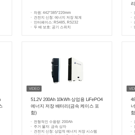
차원
: 442*385*220mm
건전지 신청
: 에너지 저장 체계
인터페이스
: RS485, RS232
두 배 보호
: 공기 스위치
h
51.2V 200Ah 10kWh 상업용 LiFePO4
4
스
에너지 저장 배터리(금속 케이스 포
너
함)
함
전형적인 수용량
: 200Ah
주거 물자
: 금속 상자
건전지 신청
: 상업적 에너지 저장 시스템