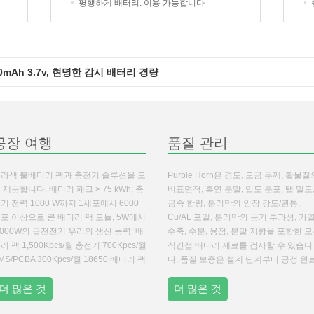
평행하게 배터리
: 이용 가능합니다
80mAh 3.7v, 현명한 감시 배터리 경량
공장 여행
품질 관리
라색 뿔배터리 팩과 충전기 솔루션을 모
Purple Horn은 경도, 도금 두께, 활물질
 제공합니다. 배터리 패크 > 75 kWh; 충
비표면적, 흑연 분말, 입도 분포, 탭 밀도
기 전력 1000 W까지 1세포에서 6000
금속 함량, 분리막의 인장 강도/관통,
포 이상으로 큰 배터리 팩 모듈, 5W에서
Cu/AL 포일, 분리막의 공기 투과성, 가
,000W의 급전전기 우리의 생산 능력: 배
수축, 수분, 융점, 분말 저항을 포함한 
리 팩 1,500Kpcs/월 충전기 700Kpcs/월
직간접 배터리 재료를 검사할 수 있습니
MS/PCBA 300Kpcs/월 18650 배터리 팩
다. 품질 보증은 설계 단계부터 공정 완
터리 충전기 BMS/PCBA...
까지 시작됩니다: 저희 공장에서는
더 많은 것
ISO9001/TS16949 품질 표준을 기반
더 많은 것
...