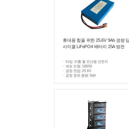
휴대용 힘을 위한 25.6V 9Ah 경량 
사이클 LiFePO4 배터리 25A 방전
타입
: 리튬 철 인산염 건전지
세포 모형
: 18650
공칭 전압
: 25.6V
공칭 정전 용량
: 9ah