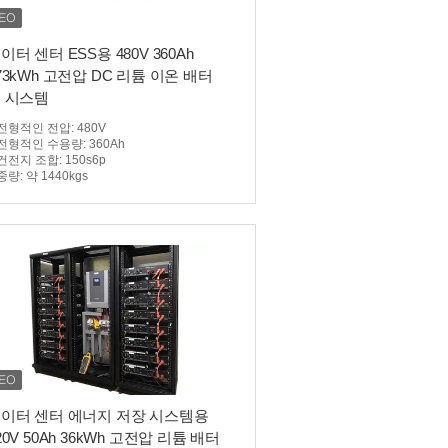
이터 센터 ESS용 480V 360Ah
73kWh 고전압 DC 리튬 이온 배터
 시스템
전형적인 전압
: 480V
전형적인 수용량
: 360Ah
건전지 조합
: 150s6p
중량
: 약 1440kgs
이터 센터 에너지 저장 시스템용
20V 50Ah 36kWh 고전압 리튬 배터