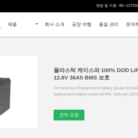
영업 및 지원 :
86--13755
집
제품
회사 소개
공장 여행
품질 관리
문의
플라스틱 케이스와 100% DOD Li
12.8V 36Ah BMS 보호
For more SLA Replacement battery, please find bel
replacement battery model list-PAC Tech.pdf 100