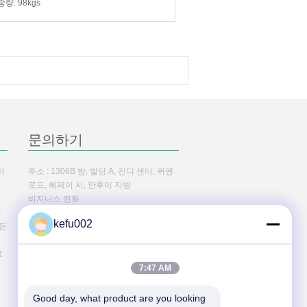
중량
: 98kgs
문의하기
의
주소 : 1306B 방, 빌딩 A, 진디 센터, 퀴멘
,
로드, 헤페이 시, 안후이 지방
비지니스 전화 :
열
86--13755007633(근무 시간)
kefu002
모든
료
7:47 AM
으로
더 많은 것
Good day, what product are you looking 