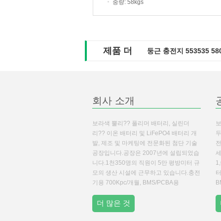
중량
: 58kgs
제품 더
둥근 충전지 553535 5
회사 소개
보라색 뿔리?? 폴리머 배터리, 실린더
보
리?? 이온 배터리 및 LiFePO4 배터리 개
두
발, 제조 및 마케팅에 전문화된 첨단 기술
전
공장입니다.공장은 2007년에 설립되었습
세
니다.1천350명의 직원이 5만 평방미터 규
1
모의 생산 시설에 근무하고 있습니다.충전
터
기용 700Kpc/개월, BMS/PCBA용
B
300Kpc/월. 리?? 폴리머 배터리, 리?? 이
배
온 배터리, 리?? 포스фат 배터리 ...
더 많은 것