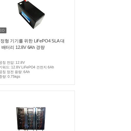
정형 기기를 위한 LiFePO4 SLA 대
 배터리 12.8V 6Ah 경량
공칭 전압
: 12.8V
키워드
: 12.8V LiFePO4 건전지 6Ah
공칭 정전 용량
: 6Ah
중량
: 0.75kgs