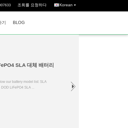
조회를 요청하다
Korean
007633
하기
BLOG
FePO4 SLA 대체 배터리
ow our battery model list: SLA
% DOD LiFePO4 SLA ...