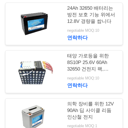
의
24Ah 32650 배터리는
하
방전 보호 기능 위에서
12.8V 경량을 쌉니다
기
negotiable MOQ:10
연락하다
BLOG
태양 가로등을 위한
조
8S10P 25.6V 60Ah
32650 건전지 팩,
회
LiFePO4 리튬 이온 전
negotiable MOQ:10
지
를
연락하다
요
의학 장비를 위한 12V
청
90Ah 딥 사이클 리듐
하
인산철 전지
negotiable MOQ:1