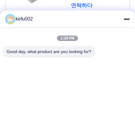
다
연락하다
kefu002
사
모든
이
2:29 PM
트
깊은 주기 LiFePo4 건
Good day, what product are you looking for?
배터리 팩
맵
전지
Lifepo4 재충전 전지
Lifepo4 태양 전지
PRIVACY
POLICY
32650 건전지 팩
26650 건전지 팩
태양 가로등 리튬 전
SLA 대체 배터리
지