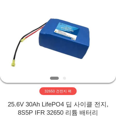
Hefei
Purple
Horn
E-
Commerce
Co.,
Ltd..
All
집
Rights
Reserved.
제
품
회
사
32650 건전지 팩
소
25.6V 30Ah LifePO4 딥 사이클 전지,
개
8S5P IFR 32650 리튬 배터리