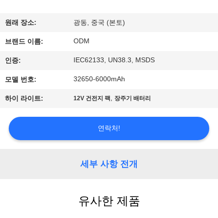
공
원래 장소:
광동, 중국 (본토)
장
ODM
브랜드 이름:
여
IEC62133, UN38.3, MSDS
인증:
행
32650-6000mAh
모델 번호:
,
하이 라이트:
12V 건전지 팩
장주기 배터리
품
질
연락처!
관
리
세부 사항 전개
문
유사한 제품