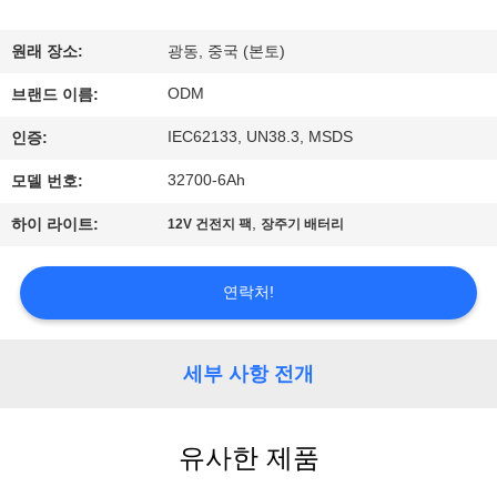
공
원래 장소:
광동, 중국 (본토)
장
ODM
브랜드 이름:
여
IEC62133, UN38.3, MSDS
인증:
행
32700-6Ah
모델 번호:
,
하이 라이트:
12V 건전지 팩
장주기 배터리
품
질
연락처!
관
리
세부 사항 전개
문
유사한 제품