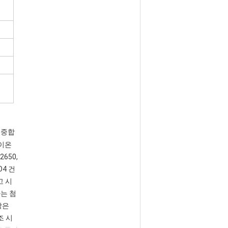
온 중합
 이온
2650,
PO4 건
고 시
는 첨
장은
조 시