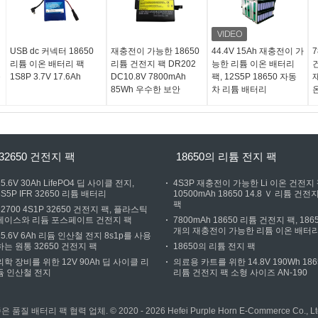
USB dc 커넥터 18650
재충전이 가능한 18650
44.4V 15Ah 재충전이 가
7
리튬 이온 배터리 팩
리튬 건전지 팩 DR202
능한 리튬 이온 배터리
건
충
1S8P 3.7V 17.6Ah
DC10.8V 7800mAh
팩, 12S5P 18650 자동
85Wh 우수한 보안
차 리튬 배터리
32650 건전지 팩
18650의 리튬 전지 팩
25.6V 30Ah LifePO4 딥 사이클 전지,
4S3P 재충전이 가능한 Li 이온 건전지 
8S5P IFR 32650 리튬 배터리
10500mAh 18650 14.8 Ｖ 리튬 건전
팩
32700 4S1P 32650 건전지 팩, 플라스틱
케이스와 리듐 포스페이트 건전지 팩
7800mAh 18650 리튬 건전지 팩, 186
개의 재충전이 가능한 리튬 이온 배터
25.6V 6Ah 리듐 인산철 전지 8s1p를 사용
하는 원통 32650 건전지 팩
18650의 리튬 전지 팩
의학 장비를 위한 12V 90Ah 딥 사이클 리
의료용 카트를 위한 14.8V 190Wh 186
듐 인산철 전지
리튬 건전지 팩 소형 사이즈 AN-190
 품질 배터리 팩 협력 업체. © 2020 - 2026 Hefei Purple Horn E-Commerce Co., Ltd.. 