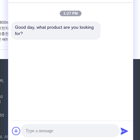
1:27 PM
800mAh 18650 리튬
11.1V 4000mAh 18650
Good day, what product are you looking 
전지 팩, 18650개의
리튬 배터리는 전류 보호
for?
재충전이 가능한 리튬 이
위에서 포장됩니다
온 배터리
견적 요청
팩,
지
보내십시오
50
리
E-Mail
|
50
모바일 사이트
All Rights Reserved.