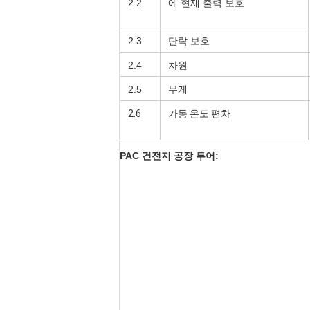
2.2
에 현재 출력 보호
2.3
단락 보호
2.4
차원
2.5
무게
2.6
가동 온도 편차
PAC 건전지 공장 투어: