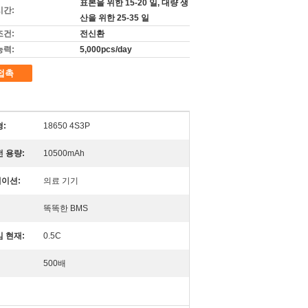
표본을 위한 15-20 일, 대량 생
시간:
산을 위한 25-35 일
조건:
전신환
능력:
5,000pcs/day
접촉
:
18650 4S3P
 용량:
10500mAh
이션:
의료 기기
똑똑한 BMS
 현재:
0.5C
500배