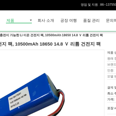
영업 및 지원 :
86--13755
집
제품
회사 소개
공장 여행
품질 관리
문의
재충전이 가능한 Li 이온 건전지 팩, 10500mAh 18650 14.8 Ｖ 리튬 건전지 팩
 팩, 10500mAh 18650 14.8 Ｖ 리튬 건전지 팩
제품 
원래 
브랜드
인증:
모델 
결제 
최소 
가격:
포장 