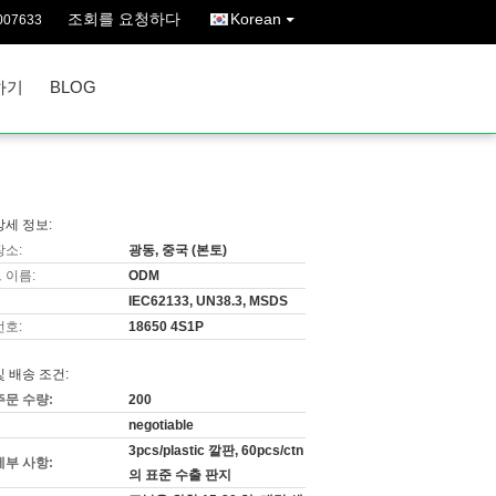
조회를 요청하다
Korean
007633
하기
BLOG
상세 정보:
장소:
광동, 중국 (본토)
 이름:
ODM
IEC62133, UN38.3, MSDS
번호:
18650 4S1P
및 배송 조건:
주문 수량:
200
negotiable
3pcs/plastic 깔판, 60pcs/ctn
세부 사항:
의 표준 수출 판지