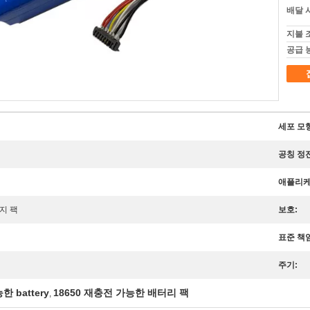
배달 
지불 
공급 
세포 모형
공칭 정전
애플리케
전지 팩
보호:
표준 책임
주기:
 battery
18650 재충전 가능한 배터리 팩
,