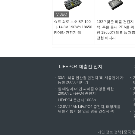
쇼트 회로 보호 BP-190
1S2P 맞춘 리튬 건전지
과 14.8V 190Wh 18650
팩, 푸른 울새 PDA를 위
카메라 건전지 팩
한 18650개의 리듐 재
전형 배터리
LIFEPO4 재충전 전지
33Ah 리듐 인산철 건전지 팩, 재충전이 가
능한 26650 배터리
열 태양계 더 긴 싸이클 수명을 위한
200Ah LiFePO4 충전지
LiFePO4 충전지 100Ah
12.8V 24Ah LiFePO4 충전지, 태양계를
위한 리튬 이온 인산 광물 건전지 팩
개인 정보 정책
| 중국 좋은