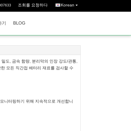
조회를 요청하다
Korean
007633
하기
BLOG
탭 밀도, 금속 함량, 분리막의 인장 강도/관통,
 포함한 모든 직간접 배터리 재료를 검사할 수
정을 모니터링하기 위해 지속적으로 개선합니