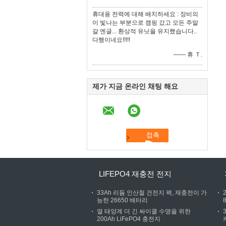
휴대용 전력에 대해 배치하세요 : 장비의
이 빛나는 부분으로 캠핑 갔고 모든 주말
갈 엔글... 환상적 유닛을 유지했습니다..
다행이네요!!!!!
—— 휴 Ｔ.
제가 지금 온라인 채팅 해요
LIFEPO4 재충전 전지
33Ah 리듐 인산철 건전지 팩, 재충전이 가
능한 26650 배터리
열 태양계 더 긴 싸이클 수명을 위한
200Ah LiFePO4 충전지