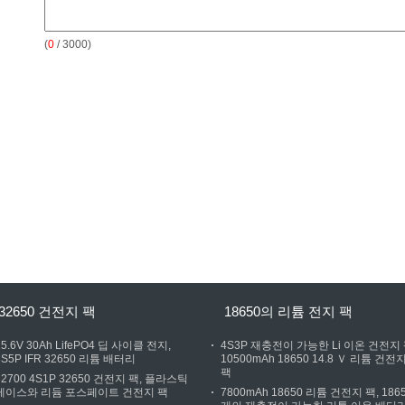
(
0
/ 3000)
32650 건전지 팩
18650의 리튬 전지 팩
25.6V 30Ah LifePO4 딥 사이클 전지,
4S3P 재충전이 가능한 Li 이온 건전지 
8S5P IFR 32650 리튬 배터리
10500mAh 18650 14.8 Ｖ 리튬 건전
팩
32700 4S1P 32650 건전지 팩, 플라스틱
케이스와 리듐 포스페이트 건전지 팩
7800mAh 18650 리튬 건전지 팩, 186