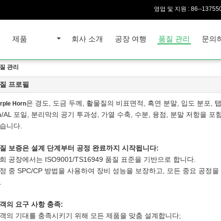
영업 및 지원 :
86--13755
집
제품
회사 소개
공장 여행
품질 관리
문의
 품질 관리
질 프로필
은 경도, 도금 두께, 활물질의 비표면적, 흑연 분말, 입도 분포, 
rple Horn
u/AL 포일, 분리막의 공기 투과성, 가열 수축, 수분, 융점, 분말 저항을
습니다.
질 보증은 설계 단계부터 공정 완료까지 시작됩니다:
희 공장에서는 ISO9001/TS16949 품질 표준을 기반으로 합니다.
정 중 SPC/CP 방법을 사용하여 장비 성능을 보장하고, 모든 중요 공
.
객의 요구 사항 충족:
객의 기대를 충족시키기 위해 모든 제품을 맞춤 설계합니다;