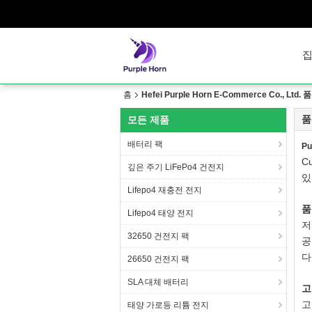
홈
Hefei Purple Horn E-Commerce Co., Ltd.
품
모든 제품
배터리 팩
Pu
C
깊은 주기 LiFePo4 건전지
있
Lifepo4 재충전 전지
품
Lifepo4 태양 전지
저
32650 건전지 팩
공
다
26650 건전지 팩
SLA 대체 배터리
고
고
태양 가로등 리튬 전지